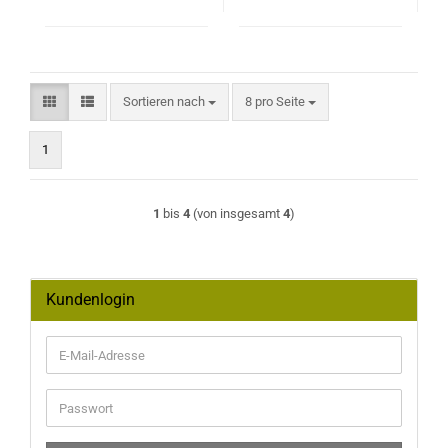
Sortieren nach
pro Seite
Sortieren nach
8 pro Seite
1
1
bis
4
(von insgesamt
4
)
Kundenlogin
E-
Mail-
Adresse
Passwort