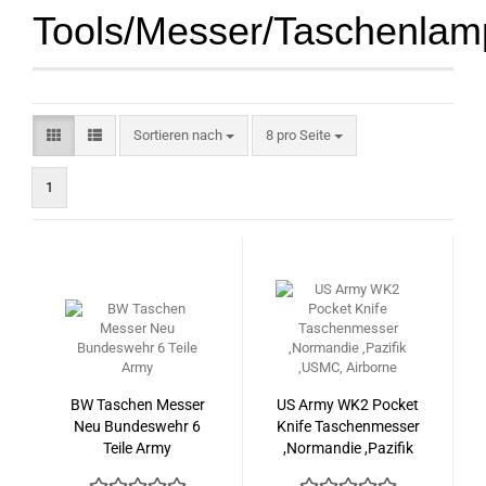
Tools/Messer/Taschenla
Sortieren nach
pro Seite
Sortieren nach
8 pro Seite
1
BW Taschen Messer
US Army WK2 Pocket
Neu Bundeswehr 6
Knife Taschenmesser
Teile Army
,Normandie ,Pazifik
,USMC, Airborne