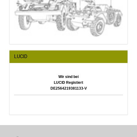
LUCID
Wir sind bei
LUCID Registiert
DE2564219381133-V