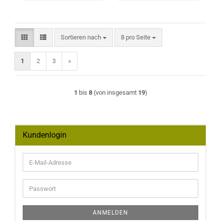
Sortieren nach
pro Seite
Sortieren nach
8 pro Seite
1
2
3
»
1
bis
8
(von insgesamt
19
)
Kundenlogin
E-
Mail-
Adresse
Passwort
ANMELDEN