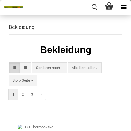
Bekleidung
Bekleidung
Sortieren nach
Sortieren nach
Alle Hersteller
pro Seite
8 pro Seite
1
2
3
»