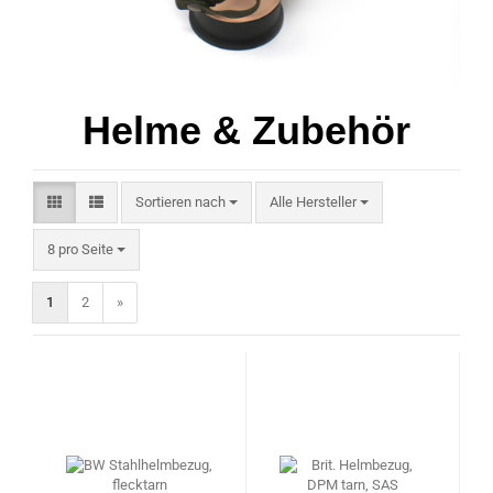
Helme & Zubehör
Sortieren nach
Sortieren nach
Alle Hersteller
pro Seite
8 pro Seite
1
2
»