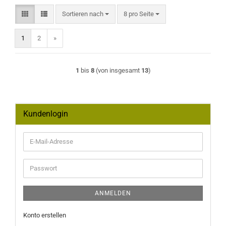
Sortieren nach
pro Seite
Sortieren nach
8 pro Seite
1
2
»
1
bis
8
(von insgesamt
13
)
Kundenlogin
E-
Mail-
Adresse
Passwort
ANMELDEN
Konto erstellen