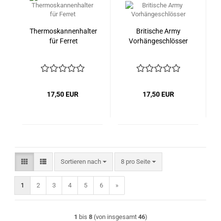
Thermoskannenhalter
Britische Army
für Ferret
Vorhängeschlösser
17,50 EUR
17,50 EUR
Sortieren nach
pro Seite
Sortieren nach
8 pro Seite
1
2
3
4
5
6
»
1
bis
8
(von insgesamt
46
)