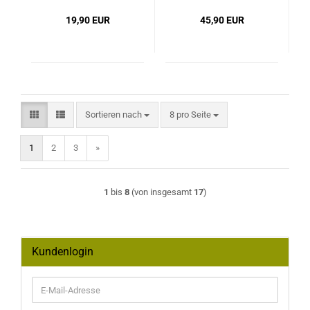
19,90 EUR
45,90 EUR
Sortieren nach
pro Seite
Sortieren nach
8 pro Seite
1
2
3
»
1
bis
8
(von insgesamt
17
)
Kundenlogin
E-
Mail-