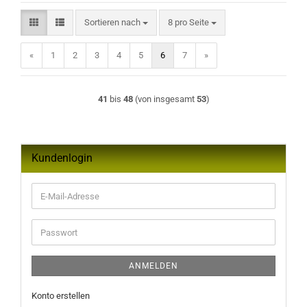
Sortieren nach
pro Seite
Sortieren nach
8 pro Seite
«
1
2
3
4
5
6
7
»
41
bis
48
(von insgesamt
53
)
Kundenlogin
E-
Mail-
Adresse
Passwort
ANMELDEN
Konto erstellen