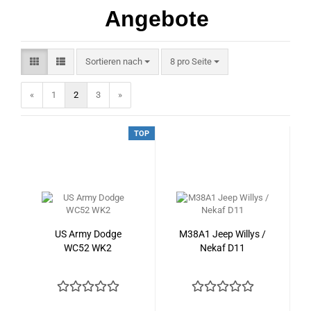
Angebote
Sortieren nach
pro Seite
Sortieren nach
8 pro Seite
«
1
2
3
»
TOP
US Army Dodge
M38A1 Jeep Willys /
WC52 WK2
Nekaf D11