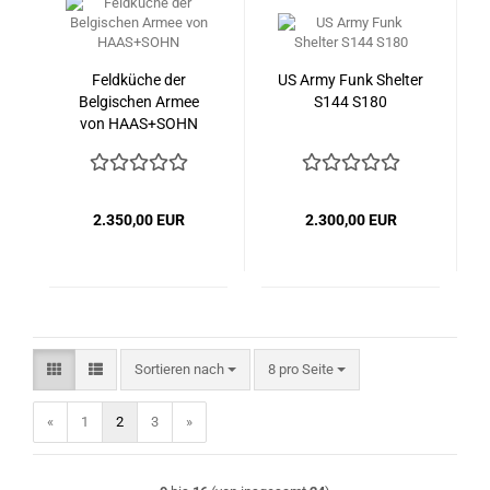
Feldküche der
US Army Funk Shelter
Belgischen Armee
S144 S180
von HAAS+SOHN
2.350,00 EUR
2.300,00 EUR
Sortieren nach
pro Seite
Sortieren nach
8 pro Seite
«
1
2
3
»