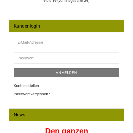
9
bis
16
(von insgesamt
24
)
Kundenlogin
E-
Mail-
Adresse
Passwort
ANMELDEN
Konto erstellen
Passwort vergessen?
News
Den ganzen