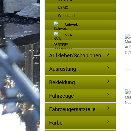
USMC
Woodland
Schweiz
NVA
A-TACS
Aufkleber/Schablonen
Ausrüstung
Bekleidung
Fahrzeuge
Fahrzeugersatzteile
Farbe