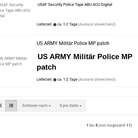
USAF Security Police Tape ABU ACU Digital
Lieferzeit:
ca. 1-2 Tage
(Ausland abweichend)
US ARMY Militär Police MP patch
US ARMY Militär Police MP
patch
Lieferzeit:
ca. 1-2 Tage
(Ausland abweichend)
Sortieren nach
pro Seite
Sortieren nach
8 pro Seite
1
bis
8
(von insgesamt
11
)