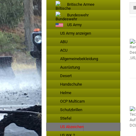
Britische Armee
Bundeswehr
US Army
US Army anzeigen
ABU
ACU
Allgemeinebekleidung
Ausrüstung
Desert
Handschuhe
Helme
OCP Multicam
Schutzbrillen
Stiefel
US Abzeichen
US WK 2