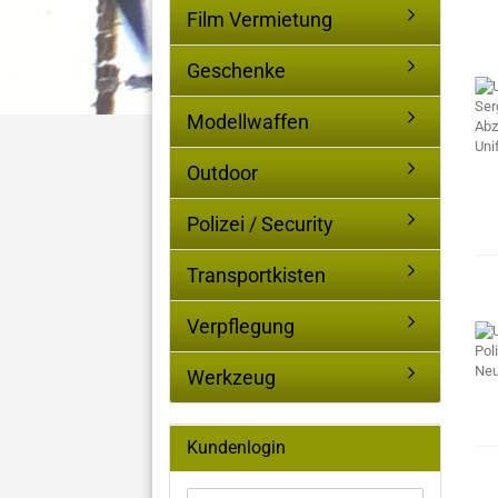
Film Vermietung
Geschenke
Modellwaffen
Outdoor
Polizei / Security
Transportkisten
Verpflegung
Werkzeug
Kundenlogin