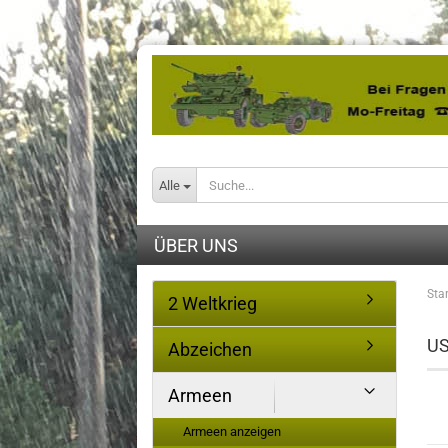
Alle
ÜBER UNS
Star
2 Weltkrieg
US
Abzeichen
Armeen
Armeen anzeigen