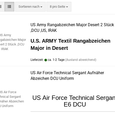
Sortieren nach
pro Seite
Sortieren nach
8 pro Seite
US Army Rangabzeichen Major Desert 2 Stück
,DCU ,US, IRAK
U.S. ARMY Textil Rangabzeichen
Major in Desert
Lieferzeit:
ca. 1-2 Tage
(Ausland abweichend)
US Air Force Technical Sergant Aufnäher
Abzeichen DCU Uniform
US Air Force Technical Sergan
E6 DCU