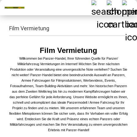
Film Vermietung
Film Vermietung
Willkommen bei Panzer-Handel, Ihrer führenden Quelle für Panzer/
Militärfahrzeug Vermietungen im Internet! Möchten Sie Ihrer nächsten
Produktion oder Veranstaltung eine unvergessliche Note verleihen? Suchen Sie
nicht weiter! Panzer-Handel bietet eine beeindruckende Auswahl an Panzern,
Armee Fahrzeugen für Filmproduktionen, Werbevideos, Events,
Fotoaufnahmen, Team-Building-Aktivitäten und mehr. Von historischen Panzern
aus dem Zweiten Weltkrieg bis hin zu modernen Kampffahrzeugen haben wir
das perfekte Gefährt für jede Anforderung. Unsere Website ermöglicht es Ihnen,
schnell und unkompliziert das ideale Panzermodell / Armee Fahrzeug für Ihr
Projekt zu finden und zu mieten. Mit unserem erfahrenen Team und unseren
flexiblen Mietoptionen können Sie sicher sein, dass Ihr Vorhaben ein voller Erfolg
wird. Entdecken Sie die Kraft und Präsenz eines echten Panzers oder
Militärfahrzeuges und machen Sie Ihre Veranstaltung zu einem unvergesslichen
Erlebnis mit Panzer-Handel!