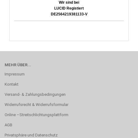
Wir sind bei
LUCID Registiert
DE2564219381133-V
MEHR ÜBER...
Impressum
Kontakt
Versand- & Zahlungsbedingungen
Widerrufsrecht & Widerrufsformular
Online –Streitschlichtungsplattform
AGB
Privatsphäre und Datenschutz