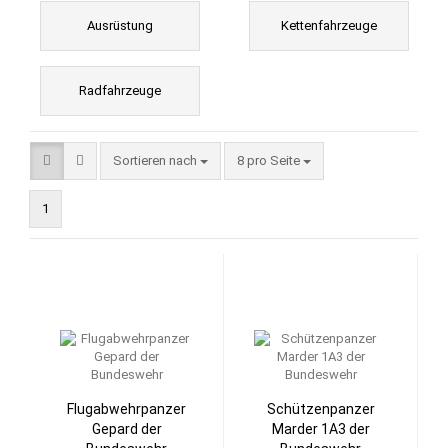
Ausrüstung
Kettenfahrzeuge
Radfahrzeuge
Sortieren nach
pro Seite
Sortieren nach
8 pro Seite
1
Flugabwehrpanzer
Schützenpanzer
Gepard der
Marder 1A3 der