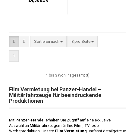
24,50 EUR
Sortieren nach
pro Seite
Sortieren nach
8 pro Seite
1
1
bis
3
(von insgesamt
3
)
Film Vermietung bei Panzer-Handel –
Militärfahrzeuge für beeindruckende
Produktionen
Mit
Panzer-Handel
erhalten Sie Zugriff auf eine exklusive
Auswahl an Militärfahrzeugen für Ihre Film-, TV- oder
Werbeproduktion. Unsere
Film Vermietung
umfasst detailgetreue