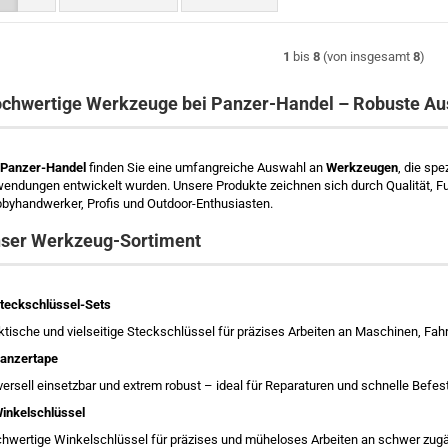
1
bis
8
(von insgesamt
8
)
chwertige Werkzeuge bei Panzer-Handel – Robuste Ausr
Panzer-Handel
finden Sie eine umfangreiche Auswahl an
Werkzeugen
, die spe
endungen entwickelt wurden. Unsere Produkte zeichnen sich durch Qualität, Funk
byhandwerker, Profis und Outdoor-Enthusiasten.
ser Werkzeug-Sortiment
teckschlüssel-Sets
ktische und vielseitige Steckschlüssel für präzises Arbeiten an Maschinen, Fa
anzertape
versell einsetzbar und extrem robust – ideal für Reparaturen und schnelle Befe
inkelschlüssel
hwertige Winkelschlüssel für präzises und müheloses Arbeiten an schwer zugä