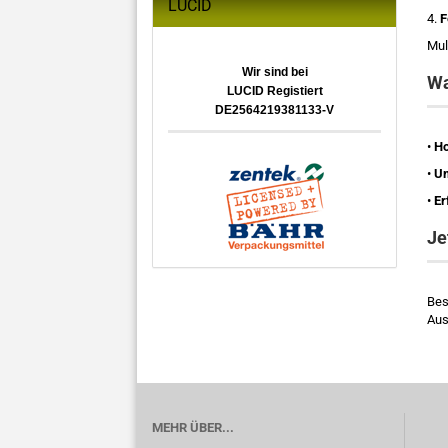
LUCID
4.
F
Mul
Wir sind bei
Wa
LUCID Registiert
DE2564219381133-V
•
Ho
•
Um
•
Er
Je
Bes
Aus
MEHR ÜBER...