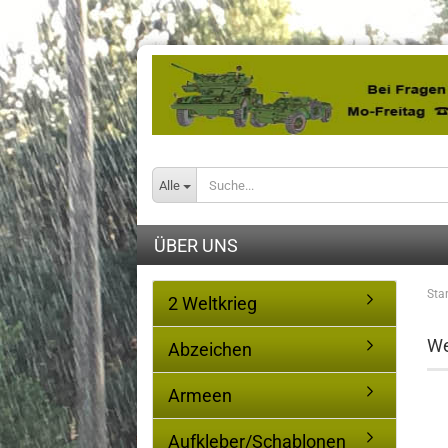
Alle
ÜBER UNS
Star
2 Weltkrieg
We
Abzeichen
Armeen
Aufkleber/Schablonen