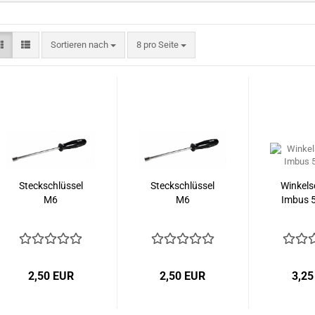
Sortieren nach
pro Seite
Sortieren nach
8 pro Seite
Steckschlüssel
Steckschlüssel
Winkels
M6
M6
Imbus 5
2,50 EUR
2,50 EUR
3,25