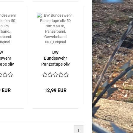
W
BW
swehr
Bundeswehr
ape oliv
Panzertape oliv
x 50 m,
50 mm x 50 m,
rband,
Panzerband,
eband
Gewebeband
iginal
NEU,Original
9 EUR
12,99 EUR
1