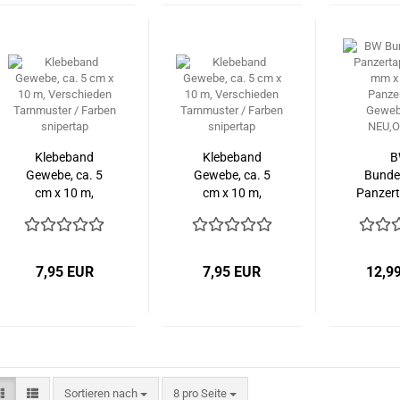
Klebeband
Klebeband
B
Gewebe, ca. 5
Gewebe, ca. 5
Bunde
cm x 10 m,
cm x 10 m,
Panzert
Verschieden
Verschieden
50 mm 
Tarnmuster /
Tarnmuster /
Panze
Farben
Farben
Geweb
snipertap
snipertap
NEU,Or
7,95 EUR
7,95 EUR
12,9
Sortieren nach
pro Seite
Sortieren nach
8 pro Seite