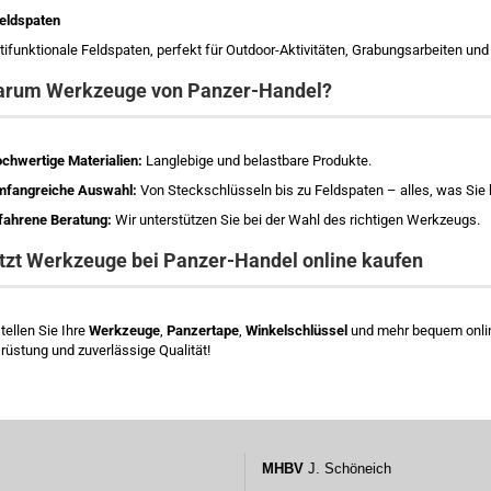
eldspaten
tifunktionale Feldspaten, perfekt für Outdoor-Aktivitäten, Grabungsarbeiten u
rum Werkzeuge von Panzer-Handel?
chwertige Materialien:
Langlebige und belastbare Produkte.
fangreiche Auswahl:
Von Steckschlüsseln bis zu Feldspaten – alles, was Sie 
fahrene Beratung:
Wir unterstützen Sie bei der Wahl des richtigen Werkzeugs.
tzt Werkzeuge bei Panzer-Handel online kaufen
tellen Sie Ihre
Werkzeuge
,
Panzertape
,
Winkelschlüssel
und mehr bequem online
rüstung und zuverlässige Qualität!
MHBV
J. Schöneich