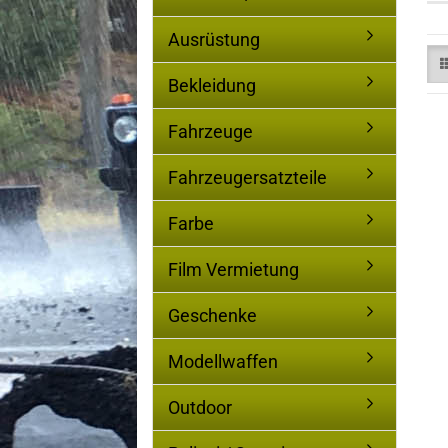
Ausrüstung
Bekleidung
Fahrzeuge
Fahrzeugersatzteile
Farbe
Film Vermietung
Geschenke
Modellwaffen
Outdoor