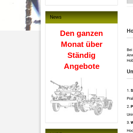
News
Ho
Den ganzen
Monat über
Bei
Ständig
Anw
Hob
Angebote
Un
1.
S
Pra
2.
P
Uni
3.
W
Hoc