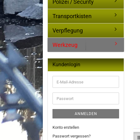
Polizei / Security
Transportkisten
Verpflegung
Werkzeug
Kundenlogin
E-
Mail-
Adresse
Passwort
ANMELDEN
Konto erstellen
Passwort vergessen?