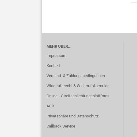
MEHR ÜBER...
Impressum
Kontakt
Versand- & Zahlungsbedingungen
Widerrufsrecht & Widerrufsformular
Online –Streitschlichtungsplattform
AGB
Privatsphäre und Datenschutz
Callback Service