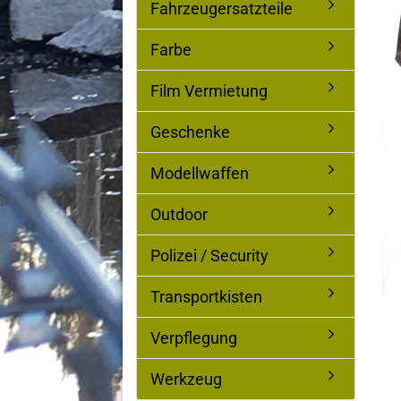
Fahrzeugersatzteile
Farbe
Film Vermietung
Geschenke
Modellwaffen
Outdoor
Polizei / Security
Transportkisten
Verpflegung
Werkzeug