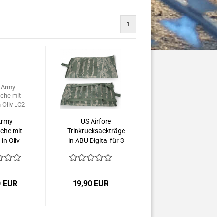
1
Army
US Airfore
sche mit
Trinkrucksackträge
in Oliv
in ABU Digital für 3
C2
liter Camelbeak
0 EUR
19,90 EUR