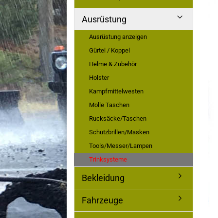
Ausrüstung
Ausrüstung anzeigen
Gürtel / Koppel
Helme & Zubehör
Holster
Kampfmittelwesten
Molle Taschen
Rucksäcke/Taschen
Schutzbrillen/Masken
Tools/Messer/Lampen
Trinksysteme
Bekleidung
Fahrzeuge