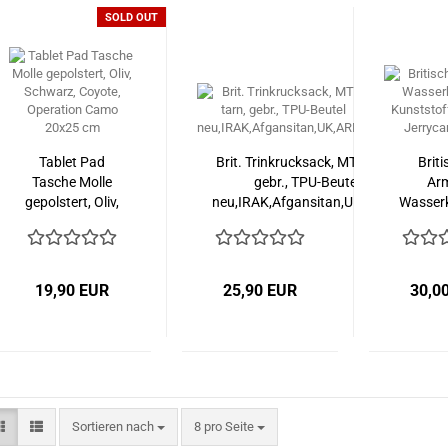
SOLD OUT
Tablet Pad
Brit. Trinkrucksack, MTP tarn,
Briti
Tasche Molle
gebr., TPU-Beutel
Ar
gepolstert, Oliv,
neu,IRAK,Afgansitan,UK,ARMY
Wasserk
Schwarz,
Kunst
Coyote,
sch
Operation
Jerryca
Camo 20x25
19,90 EUR
25,90 EUR
30,0
cm
Sortieren nach
pro Seite
Sortieren nach
8 pro Seite