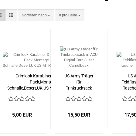
Sortieren nach
pro Seite
Sortieren nach
8 pro Seite
Crimlook Karabiner D Ring 2er
US Army Träger
US 
Pack,Montage
für
Feldfla
Schnalle,Desert,UK,US,MTP,Afganistan
Trinkrucksack
Tasche 
in ACU Digital
L
Tarn 3 liter
Camelbeak
5,00 EUR
15,50 EUR
17,5