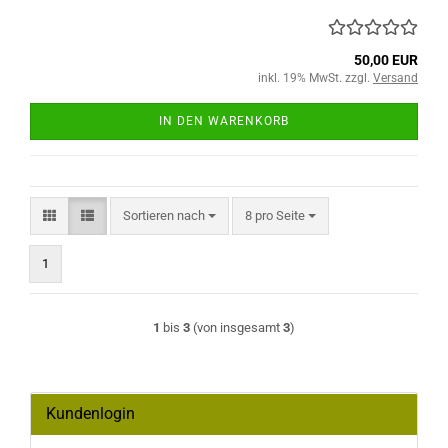
50,00 EUR
inkl. 19% MwSt. zzgl.
Versand
IN DEN WARENKORB
Sortieren nach
pro Seite
Sortieren nach
8 pro Seite
1
1
bis
3
(von insgesamt
3
)
Kundenlogin