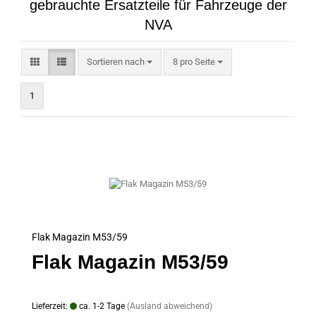
gebrauchte Ersatzteile für Fahrzeuge der
NVA
Sortieren nach
pro Seite
Sortieren nach
8 pro Seite
1
Flak Magazin M53/59
Flak Magazin M53/59
Lieferzeit:
ca. 1-2 Tage
(Ausland abweichend)