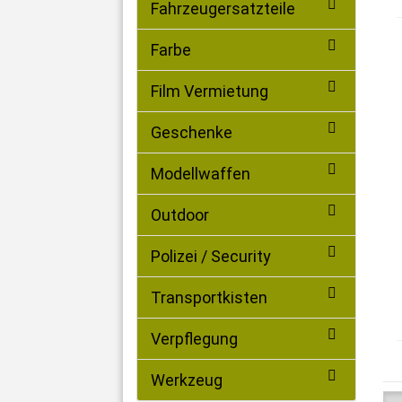
Fahrzeugersatzteile
Farbe
Film Vermietung
Geschenke
Modellwaffen
Outdoor
Polizei / Security
Transportkisten
Verpflegung
Werkzeug