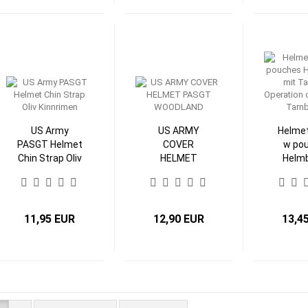
US Army
US ARMY
Helmet
PASGT Helmet
COVER
w po
Chin Strap Oliv
HELMET
Helm
Kinnrimen
PASGT
mit T
WOODLAND
Oper
camo
Tarn
11,95 EUR
12,90 EUR
13,4