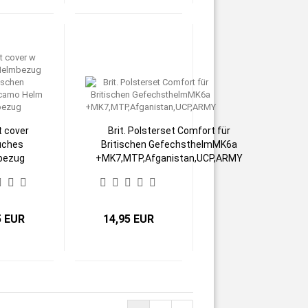
 cover
Brit. Polsterset Comfort für
uches
Britischen GefechsthelmMK6a
bezug
+MK7,MTP,Afganistan,UCP,ARMY
aschen
ation
 Helm
bezug
5 EUR
14,95 EUR