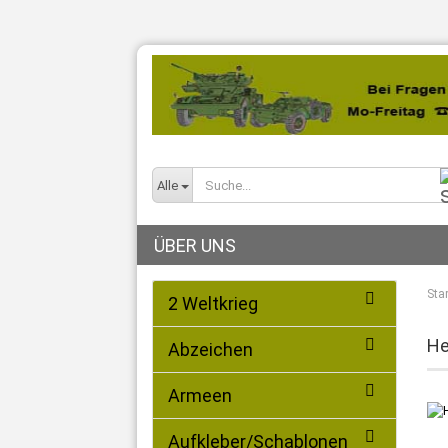
Alle
ÜBER UNS
Star
2 Weltkrieg
He
Abzeichen
Armeen
Aufkleber/Schablonen