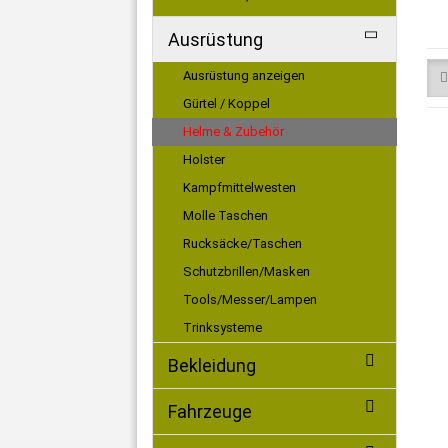
Ausrüstung
Ausrüstung anzeigen
Gürtel / Koppel
Helme & Zubehör
Holster
Kampfmittelwesten
Molle Taschen
Rucksäcke/Taschen
Schutzbrillen/Masken
Tools/Messer/Lampen
Trinksysteme
Bekleidung
Fahrzeuge