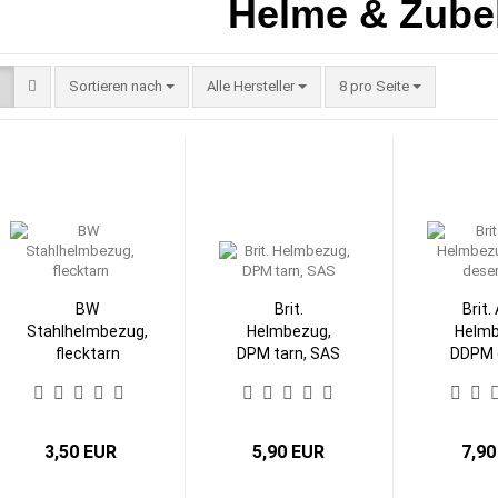
Helme & Zube
Sortieren nach
pro Seite
Sortieren nach
Alle Hersteller
8 pro Seite
BW
Brit.
Brit.
Stahlhelmbezug,
Helmbezug,
Helmb
flecktarn
DPM tarn, SAS
DDPM 
ta
3,50 EUR
5,90 EUR
7,90