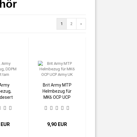
hör
1
2
»
 Army
Brit Army MTP
ezug,
Helmbezug für
desert
MK6 OCP UCP
rn
Army UK
 EUR
9,90 EUR