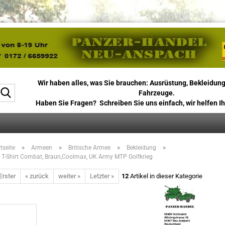
Wir haben alles, was Sie brauchen: Ausrüstung, Bekleidung
Suche...
Fahrzeuge.
Haben Sie Fragen? Schreiben Sie uns einfach, wir helfen Ih
»
»
»
»
tseite
Armeen
Britische Armee
Bekleidung
t. T-Shirt Combat, Braun,Coolmax, UK Army MTP Golfkrieg
Erster
« zurück
weiter »
Letzter »
12
Artikel in dieser Kategorie