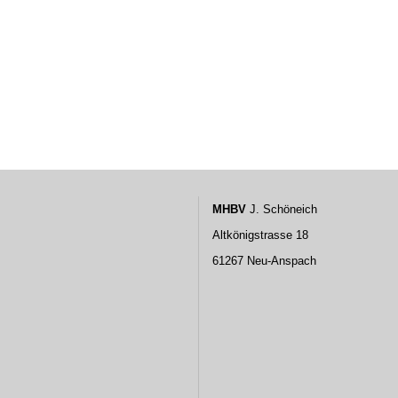
MHBV
J. Schöneich
Altkönigstrasse 18
61267 Neu-Anspach