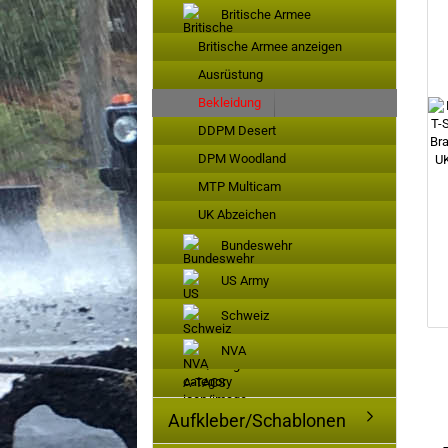
Britische Armee
Britische Armee anzeigen
Ausrüstung
Bekleidung
DDPM Desert
DPM Woodland
MTP Multicam
UK Abzeichen
Bundeswehr
US Army
Schweiz
NVA
A-TACS
Aufkleber/Schablonen