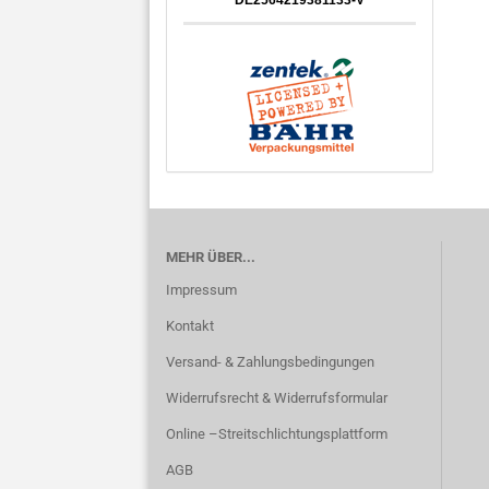
DE2564219381133-V
MEHR ÜBER...
Impressum
Kontakt
Versand- & Zahlungsbedingungen
Widerrufsrecht & Widerrufsformular
Online –Streitschlichtungsplattform
AGB