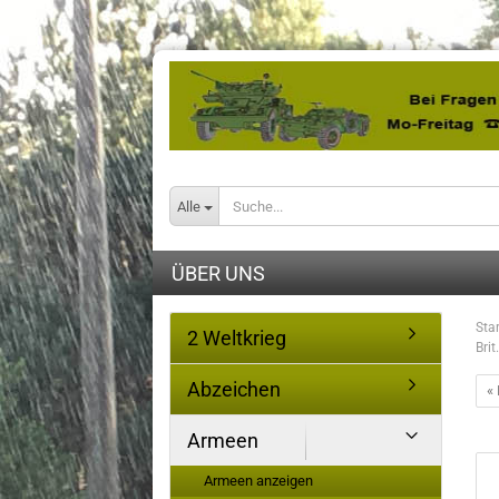
Alle
ÜBER UNS
Star
2 Weltkrieg
Bri
Abzeichen
« 
Armeen
Armeen anzeigen