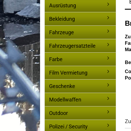
Ausrüstung
Bekleidung
B
Fahrzeuge
Zu
Fa
Fahrzeugersatzteile
Ma
Farbe
Be
Co
Film Vermietung
Po
Geschenke
Modellwaffen
Outdoor
Zu
Polizei / Security