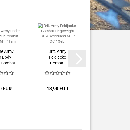
he Army
Brit. Army
r Body
Feldjacke
 Combat
Combat
rt...
Liegtweight
DPM...
0 EUR
13,90 EUR