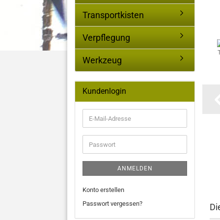
Transportkisten
Verpflegung
Werkzeug
Kundenlogin
E-
Mail-
Adresse
Passwort
ANMELDEN
Konto erstellen
Passwort vergessen?
Di