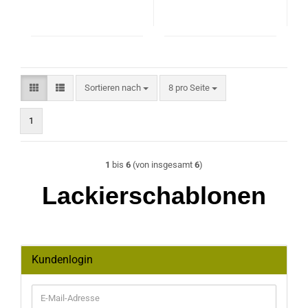
Sortieren nach
pro Seite
Sortieren nach
8 pro Seite
1
1
bis
6
(von insgesamt
6
)
Lackierschablonen
Kundenlogin
E-