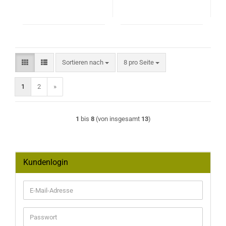
Sortieren nach
pro Seite
Sortieren nach
8 pro Seite
1
2
»
1
bis
8
(von insgesamt
13
)
Kundenlogin
E-
Mail-
Adresse
Passwort