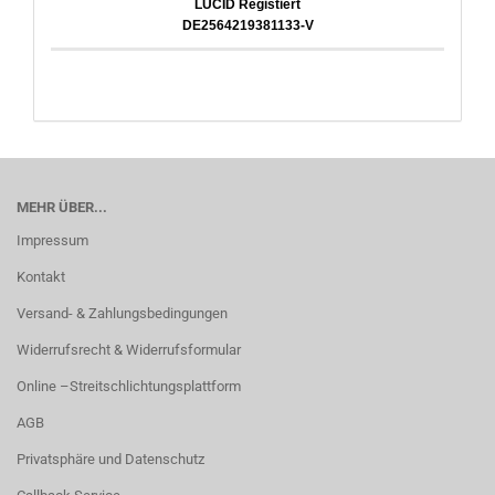
LUCID Registiert
DE2564219381133-V
MEHR ÜBER...
Impressum
Kontakt
Versand- & Zahlungsbedingungen
Widerrufsrecht & Widerrufsformular
Online –Streitschlichtungsplattform
AGB
Privatsphäre und Datenschutz