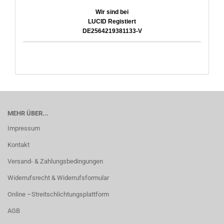
Wir sind bei
LUCID Registiert
DE2564219381133-V
MEHR ÜBER...
Impressum
Kontakt
Versand- & Zahlungsbedingungen
Widerrufsrecht & Widerrufsformular
Online –Streitschlichtungsplattform
AGB