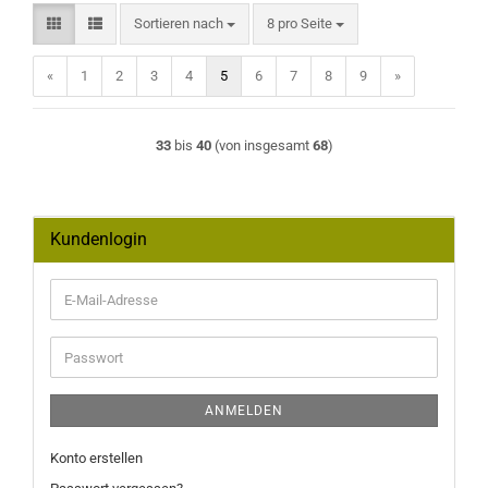
Sortieren nach
pro Seite
Sortieren nach
8 pro Seite
«
1
2
3
4
5
6
7
8
9
»
33
bis
40
(von insgesamt
68
)
Kundenlogin
E-
Mail-
Adresse
Passwort
ANMELDEN
Konto erstellen