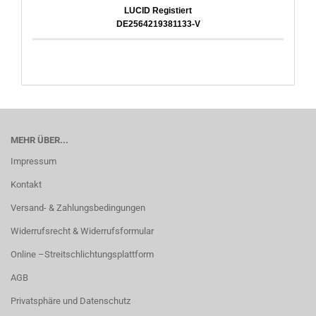
LUCID Registiert
DE2564219381133-V
MEHR ÜBER...
Impressum
Kontakt
Versand- & Zahlungsbedingungen
Widerrufsrecht & Widerrufsformular
Online –Streitschlichtungsplattform
AGB
Privatsphäre und Datenschutz