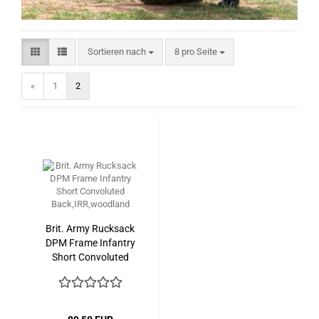
Sortieren nach
pro Seite
Sortieren nach
8 pro Seite
«
1
2
Brit. Army Rucksack
DPM Frame Infantry
Short Convoluted
Back,IRR,woodland